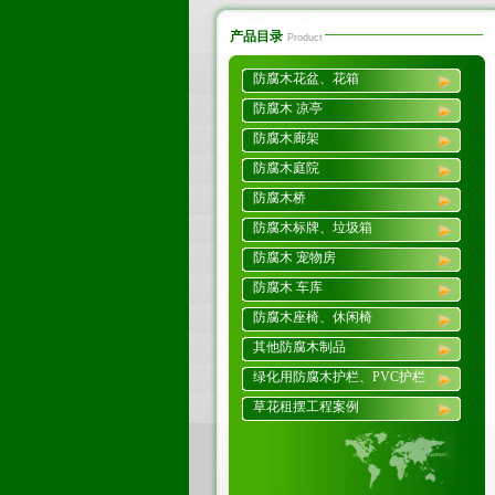
产品目录
Product
防腐木花盆、花箱
防腐木 凉亭
防腐木廊架
防腐木庭院
防腐木桥
防腐木标牌、垃圾箱
防腐木 宠物房
防腐木 车库
防腐木座椅、休闲椅
其他防腐木制品
绿化用防腐木护栏、PVC护栏
草花租摆工程案例