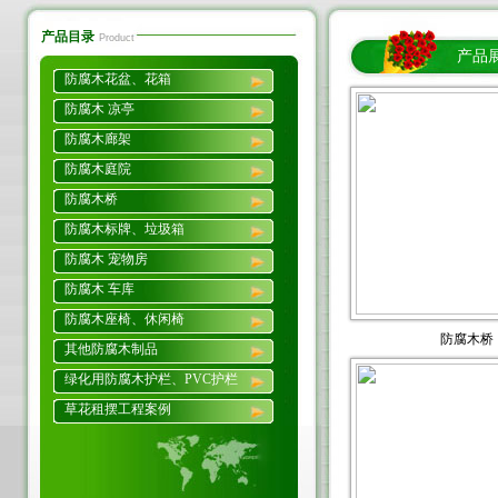
产品目录
Product
产品
防腐木花盆、花箱
防腐木 凉亭
防腐木廊架
防腐木庭院
防腐木桥
防腐木标牌、垃圾箱
防腐木 宠物房
防腐木 车库
防腐木座椅、休闲椅
防腐木桥
其他防腐木制品
绿化用防腐木护栏、PVC护栏
草花租摆工程案例