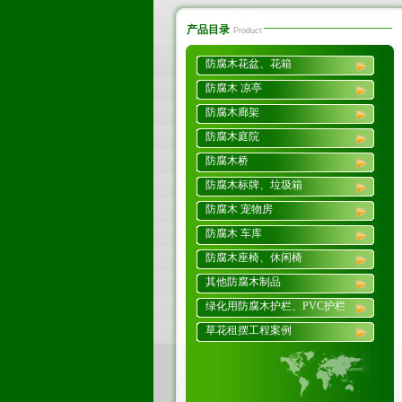
产品目录
Product
防腐木花盆、花箱
防腐木 凉亭
防腐木廊架
防腐木庭院
防腐木桥
防腐木标牌、垃圾箱
防腐木 宠物房
防腐木 车库
防腐木座椅、休闲椅
其他防腐木制品
绿化用防腐木护栏、PVC护栏
草花租摆工程案例